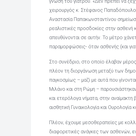
γνώση του γιατρού. «Δεν πρέπει να ξεχ
χειρουργός κ. Στέφανος Παπαδόπουλος
Αναστασία Παπακωνσταντίνου σημείωσε:
ρεαλιστικές προσδοκίες στην ασθενή κ
απευθύνονται σε αυτήν. Το μέτρο χάνετ
παραμορφώσεις- όταν ασθενής (και για
Στο συνέδριο, στο οποίο έλαβαν μέρος
πλέον τη διοργάνωση μεταξύ των δημο
παγκοσμίως – μαζί με αυτά που γίνονται
Μιλάνο και στη Ρώμη – παρουσιάστηκαν
και ετερόλογα νήματα, στην αναίμακτη β
αισθητική Γυναικολογία και Ουρολογία 
Πλέον, έχουμε μεσοθεραπείες με κολλα
διαφορετικές ανάγκες των ασθενών, ε