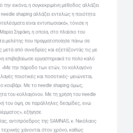
 την εικόνα, η συγκεκριμένη μέθοδος αλλάζει 
 needle shaping αλλάζει εντελώς η ποιότητα 
τελέσματα είναι εντυπωσιακά», τόνισε η 
αρία Σηφάκη, η οποία, στο πλαίσιο του 
τα μελέτης που πραγματοποίησε πάνω σε 
ς μετά από συνεδρίες και εξετάζοντάς τις με 
άκη επιβεβαίωσε εργαστηριακά το πολύ καλό 
g. «Με την πάροδο των ετών, το κολλαγόνο 
λαγές ποιοτικές και ποσοτικές- μειώνεται, 
νο κουβάρι. Με το needle shaping όμως, 
τα του κολλαγόνου. Με τη χρήση του needle 
κή του όψη, σε παράλληλες δεσμίδες, ενώ 
δέρματος», εξήγησε.
ας, αντιπρόεδρος της SAMNAS, κ. Νικόλαος 
ς τεχνικής χάνονται στον χρόνο, καθώς 