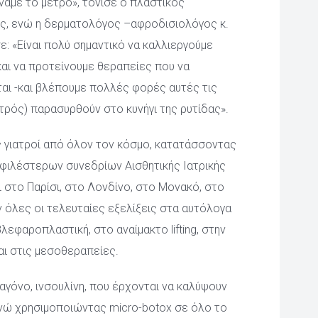
νάμε το μέτρο», τόνισε ο πλαστικός 
, ενώ η δερματολόγος –αφροδισιολόγος κ. 
 «Είναι πολύ σημαντικό να καλλιεργούμε 
αι να προτείνουμε θεραπείες που να 
αι -και βλέπουμε πολλές φορές αυτές τις 
τρός) παρασυρθούν στο κυνήγι της ρυτίδας».
 γιατροί από όλον τον κόσμο, κατατάσσοντας 
φιλέστερων συνεδρίων Αισθητικής Ιατρικής 
 στο Παρίσι, στο Λονδίνο, στο Μονακό, στο 
 όλες οι τελευταίες εξελίξεις στα αυτόλογα 
λεφαροπλαστική, στο αναίμακτο lifting, στην 
και στις μεσοθεραπείες.
γόνο, ινσουλίνη, που έρχονται να καλύψουν 
νώ χρησιμοποιώντας micro-botox σε όλο το 