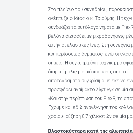
Στο πλαίσιο του συνεδρίου, παρουσιάστη
ανέπτυξε ο ίδιος o κ. Τσιούμας. Η τεχνι
συνδυάζει τα αυτόλογα νήματα με PlexR (
βελόνα διεισδύει με μικροδονήσεις μέ
αυτήν οι ελαστικές ίνες. Στη συνέχεια
και περίσσειες δέρματος, ενώ οι ελαστ
σημείο. Η συγκεκριμένη τεχνική, με εφ
διαρκεί μόλις μία μιάμιση ώρα, απαιτεί 
αποτελέσματα συγκρίσιμα με εκείνα ενός 
προσφέρει αναίμακτο λίφτινγκ σε μία συ
 «Και στην περίπτωση του PlexR, τα απο
Έχουμε και εδώ αναγέννηση του κολλαγ
χορίου- αύξηση 0,7 χιλιοστών σε μία μό
Βλαστοκύτταρα κατά της αλωπεκία