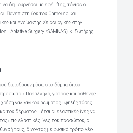
 δημιουργήσουμε εφέ lifting, τόνισε ο 
υ Πανεπιστημίου του Camerino και 
κής και Αναίμακτης Χειρουργικής στην 
Non –Ablative Surgery /SAMNAS), κ. Σωτήρης 
)
μού διεισδύουν μέσα στο δέρμα όπου 
 προσώπου. Παράλληλα, γιατρός και ασθενής 
 χρήση γαλβανικού ρεύματος υψηλής τάσης 
ό του δέρματος –έτσι οι ελαστικές ίνες να 
ας» τις ελαστικές ίνες του προσώπου, ο 
ύθυνσή τους, δίνοντας με φυσικό τρόπο νέο 