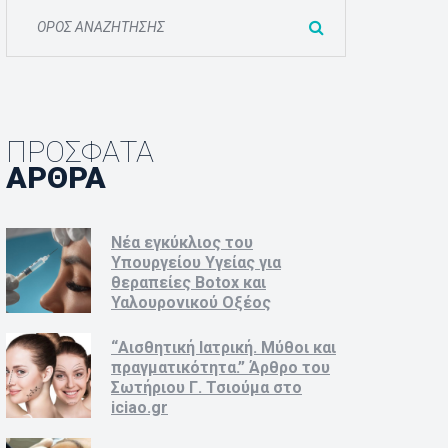
ΠΡΌΣΦΑΤΑ
ΆΡΘΡΑ
Νέα εγκύκλιος του 
Υπουργείου Υγείας για 
θεραπείες Botox και 
Υαλουρονικού Οξέος
“Αισθητική Ιατρική. Μύθοι και 
πραγματικότητα.” Άρθρο του 
Σωτήριου Γ. Τσιούμα στο 
iciao.gr