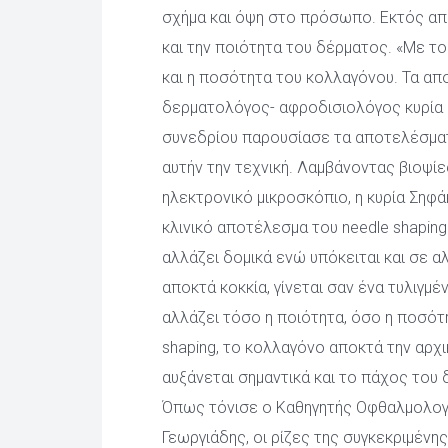
σχήμα και όψη στο πρόσωπο. Εκτός από
και την ποιότητα του δέρματος. «Με το
και η ποσότητα του κολλαγόνου. Τα απο
δερματολόγος- αφροδισιολόγος κυρία Μ
συνεδρίου παρουσίασε τα αποτελέσμα
αυτήν την τεχνική. Λαμβάνοντας βιοψίε
ηλεκτρονικό μικροσκόπιο, η κυρία Σηφ
κλινικό αποτέλεσμα του needle shapin
αλλάζει δομικά ενώ υπόκειται και σε αλ
αποκτά κοκκία, γίνεται σαν ένα τυλιγμέ
αλλάζει τόσο η ποιότητα, όσο η ποσότη
haping, το κολλαγόνο αποκτά την αρχι
αυξάνεται σημαντικά και το πάχος του 
 Όπως τόνισε ο Καθηγητής Οφθαλμολογί
Γεωργιάδης, οι ρίζες της συγκεκριμένη