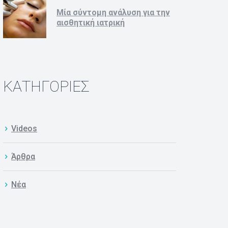
Μία σύντομη ανάλυση για την 
αισθητική ιατρική
KΑΤΗΓΟΡΊΕΣ
Video
Άρθρα
Νέα