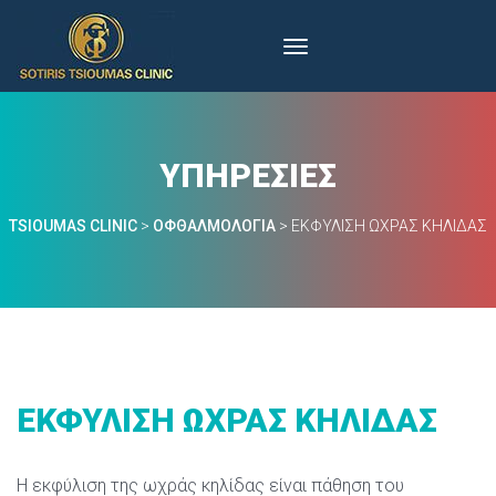
ΥΠΗΡΕΣΊΕΣ
TSIOUMAS CLINIC
 > 
ΟΦΘΑΛΜΟΛΟΓΊΑ
 > 
ΕΚΦΎΛΙΣΗ ΩΧΡΆΣ ΚΗΛΊΔΑΣ
ΕΚΦΎΛΙΣΗ ΩΧΡΆΣ ΚΗΛΊΔΑΣ
Η εκφύλιση της ωχράς κηλίδας είναι πάθηση του 