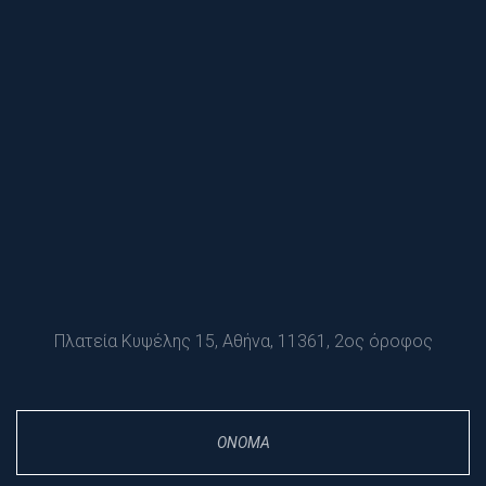
Πλατεία Κυψέλης 15, Αθήνα, 11361, 2ος όροφος