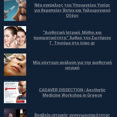
Νέα εγκύκλιος του Υπουργείου Υγείας 
για θεραπείες Botox και Υαλουρονικού 
Οξέος
“Αισθητική Ιατρική. Μύθοι και 
πραγματικότητα.” Άρθρο του Σωτήριου 
Γ. Τσιούμα στο iciao.gr
Μία σύντομη ανάλυση για την αισθητική 
ιατρική
CADAVER DISSECTION | Aesthetic 
Medicine Workshop in Greece
Βραβεία ιατρικής αναγνωρισημότητας 