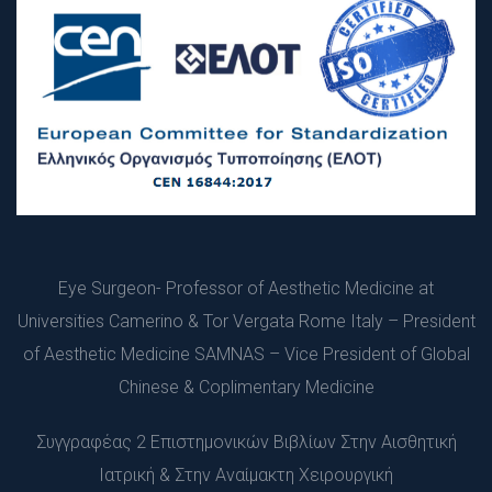
Εye Surgeon- Professor of Aesthetic Medicine at 
Universities Camerino & Tor Vergata Rome Italy – President 
of Aesthetic Medicine SAMNAS – Vice President of Global 
Chinese & Coplimentary Medicine
Συγγραφέας 2 Επιστημονικών Βιβλίων Στην Αισθητική 
Ιατρική & Στην Αναίμακτη Χειρουργική