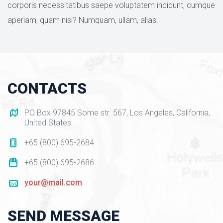
corporis necessitatibus saepe voluptatem incidunt, cumque 
aperiam, quam nisi? Numquam, ullam, alias.
CONTACTS
PO Box 97845 Some str. 567, Los Angeles, California, 
United State
+65 (800) 695-2684
+65 (800) 695-2686
your@mail.com
SEND MESSAGE