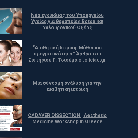
Νέα εγκύκλιος του Υπουργείου 
Υγείας για θεραπείες Botox και 
Υαλουρονικού Οξέος
“Αισθητική Ιατρική. Μύθοι και 
πραγματικότητα.” Άρθρο του 
Σωτήριου Γ. Τσιούμα στο iciao.gr
Μία σύντομη ανάλυση για την 
αισθητική ιατρική
CADAVER DISSECTION | Aesthetic 
Medicine Workshop in Greece