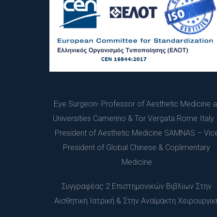
Εye Surgeon- Professor of Aesthetic Medicine at
Universities Camerino & Tor Vergata Rome Italy 
President of Aesthetic Medicine SAMNAS – Vice
President of Global Chinese & Coplimentary 
Medicine
Συγγραφέας 2 Επιστημονικών Βιβλίων Στην 
Αισθητική Ιατρική & Στην Αναίμακτη Χειρουργικ