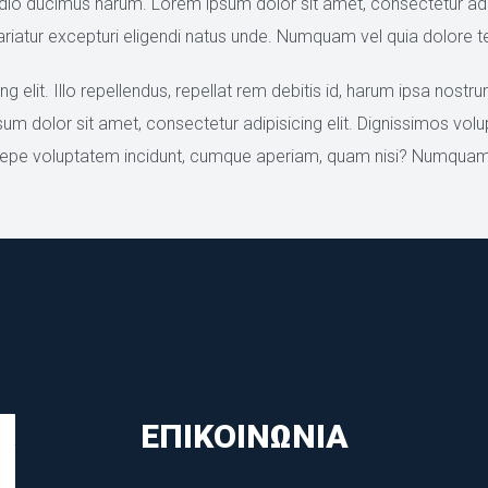
o ducimus harum. Lorem ipsum dolor sit amet, consectetur adipisi
riatur excepturi eligendi natus unde. Numquam vel quia dolore 
 elit. Illo repellendus, repellat rem debitis id, harum ipsa nostr
um dolor sit amet, consectetur adipisicing elit. Dignissimos volu
epe voluptatem incidunt, cumque aperiam, quam nisi? Numquam, 
ΕΠΙΚΟΙΝΩΝΊΑ