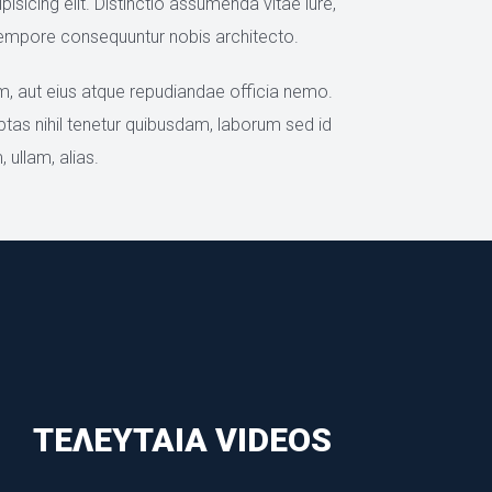
cing elit. Distinctio assumenda vitae iure, 
tempore consequuntur nobis architecto.
um, aut eius atque repudiandae officia nemo. 
ptas nihil tenetur quibusdam, laborum sed id 
ullam, alias.
ΤΕΛΕΥΤΑΊΑ VIDEOS