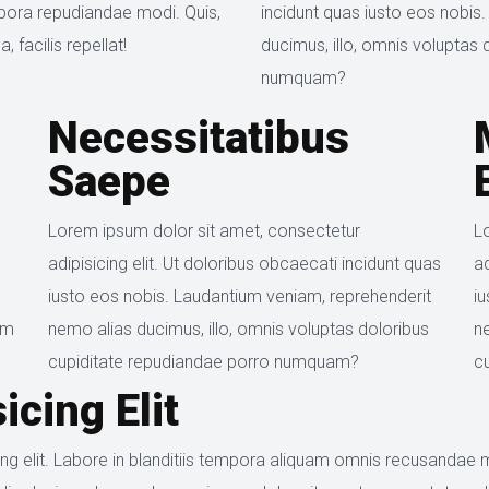
pora repudiandae modi. Quis, 
incidunt quas iusto eos nobis
 facilis repellat!
ducimus, illo, omnis voluptas 
numquam?
Necessitatibus 
Saepe
Lorem ipsum dolor sit amet, consectetur 
L
adipisicing elit. Ut doloribus obcaecati incidunt quas 
ad
iusto eos nobis. Laudantium veniam, reprehenderit 
i
m 
nemo alias ducimus, illo, omnis voluptas doloribus 
ne
cupiditate repudiandae porro numquam?
c
icing Elit
g elit. Labore in blanditiis tempora aliquam omnis recusandae ma