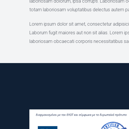
laboriosam dolorum, ipsa corrupti. Laboriosam odi
totam laboriosam voluptatibus delectus autem pa
Lorem ipsum dolor sit amet, consectetur adipisicing
Laborum fugit maiores aut non sit alias. Lorem ips
laboriosam obcaecati corporis necessitatibus sa