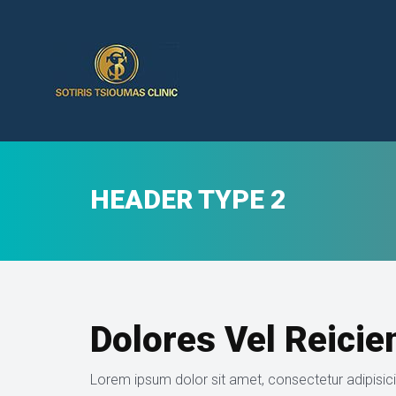
HEADER TYPE 2
Dolores Vel Reici
Lorem ipsum dolor sit amet, consectetur adipisicin