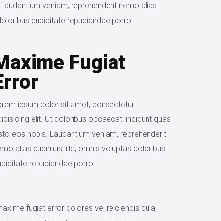
. Laudantium veniam, reprehenderit nemo alias 
doloribus cupiditate repudiandae porro 
Maxime Fugiat 
Error
orem ipsum dolor sit amet, consectetur 
ipisicing elit. Ut doloribus obcaecati incidunt quas 
usto eos nobis. Laudantium veniam, reprehenderit 
mo alias ducimus, illo, omnis voluptas doloribus 
upiditate repudiandae porro.
xime fugiat error dolores vel reiciendis quia, 