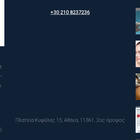
+30 210 8237236
 
– 
 
Πλατεία Κυψέλης 15, Αθήνα, 11361, 2ος όροφος
ή