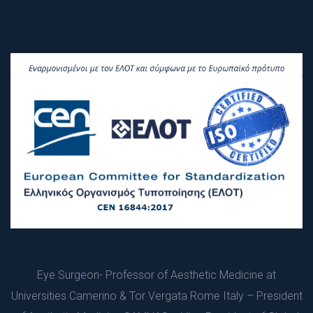
Εye Surgeon- Professor of Aesthetic Medicine at 
Universities Camerino & Tor Vergata Rome Italy – President 