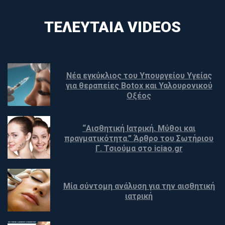
ΤΕΛΕΥΤΑΊΑ VIDEOS
Νέα εγκύκλιος του Υπουργείου Υγείας 
για θεραπείες Botox και Υαλουρονικού 
Οξέος
“Αισθητική Ιατρική. Μύθοι και 
πραγματικότητα.” Άρθρο του Σωτήριου 
Γ. Τσιούμα στο iciao.gr
Μία σύντομη ανάλυση για την αισθητική 
ιατρική